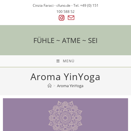
Cinzia Faraci - cfuno.de - Tel. +49 (0) 151
100 588 52
FÜHLE ~ ATME ~ SEI
MENÜ
Aroma YinYoga
>
Aroma YinYoga